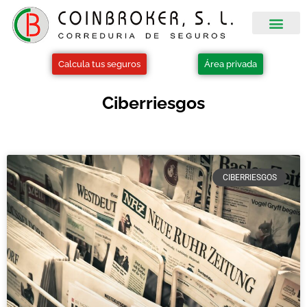
Acuerdos Cola
Calcula tus seguros
Área privada
Ciberriesgos
CIBERRIESGOS